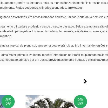
liquamente, porém as inferiores mais ou menos horizontalmente. Inflorescências 
mprimento. Frutos pequenos, cilíndrico-alongados, arroxeados.
iginária das Antilhas, em áreas litorâneas baixas e úmidas, norte da Venezuela e 
rgamento utilizada e produzida desde o seculo passado. Belos exemplares são ob
ande efeito paisagístico. Espécie utilizada isoladamente, em fileiras ou aléias, é
imentício.
lmeira tropical de pleno sol, apresenta boa tolerância ao frio invernal de regiõe
Palma Mater, primeira Palmeira Imperial introduzida no Brasil, foi plantada no Jar
esenteada ao príncipe por um dos sobreviventes de uma fragata, o oficial da Armad
39
%
50
%
OFF
OFF