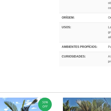
ob
co
ORÍGEM:
Or
USOS:
La
gr
al
AMBIENTES PROPÍCIOS:
Pa
CURIOSIDADES:
A 
pr
50
%
OFF