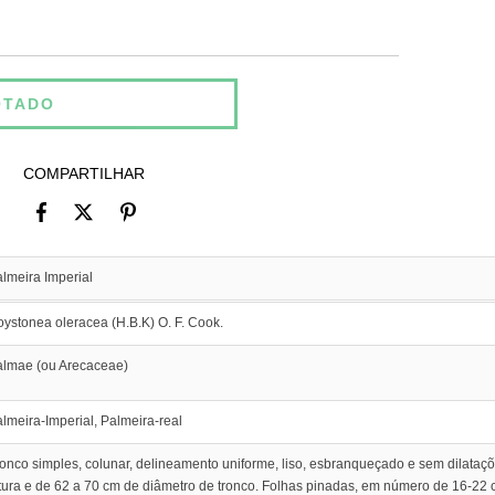
COMPARTILHAR
lmeira Imperial
ystonea oleracea (H.B.K) O. F. Cook.
almae (ou Arecaceae)
lmeira-Imperial, Palmeira-real
onco simples, colunar, delineamento uniforme, liso, esbranqueçado e sem dilataç
tura e de 62 a 70 cm de diâmetro de tronco. Folhas pinadas, em número de 16-22 