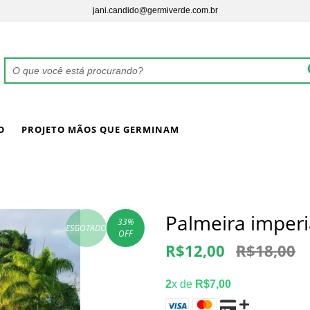
jani.candido@germiverde.com.br
O
PROJETO MÃOS QUE GERMINAM
Palmeira imperia
33
%
ESGOTADO
OFF
R$12,00
R$18,00
2
x de
R$7,00