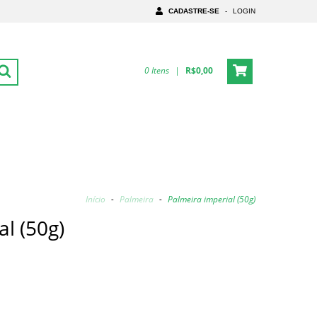
CADASTRE-SE
-
LOGIN
0
Itens
|
R$0,00
Início
-
Palmeira
-
Palmeira imperial (50g)
l (50g)