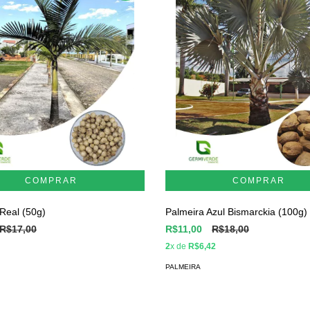
Real (50g)
Palmeira Azul Bismarckia (100g)
R$17,00
R$11,00
R$18,00
2
x de
R$6,42
PALMEIRA