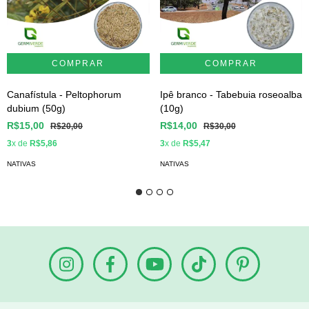
Canafístula - Peltophorum
Ipê branco - Tabebuia roseoalba
dubium (50g)
(10g)
R$15,00
R$14,00
R$20,00
R$30,00
3
x de
R$5,86
3
x de
R$5,47
NATIVAS
NATIVAS