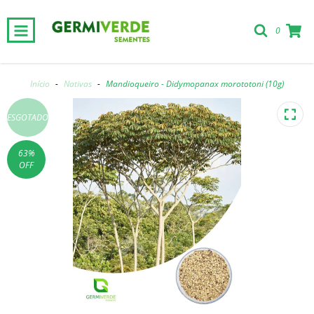
0
Início
-
Nativas
-
Mandioqueiro - Didymopanax morototoni (10g)
ESGOTADO
63
%
OFF