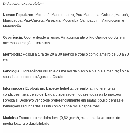
Didymopanax morototoni
Nomes Populares:
Morototó, Mandioqueiro, Pau-Mandioca, Caixeta, Marupá,
Marupaúba, Pau-Caixeta, Parapará, Mocutuba, Sambacuim, Mandiocaim e
Mandiocão.
Ocorrência:
Ocorre desde a região Amazônica até o Rio Grande do Sul em
diversas formações florestais.
Morfologia:
Possui altura de 20 a 30 metros e tronco com diâmetro de 60 a 90
cm.
Fenologia:
Florescência durante os meses de Março a Maio e a maturação de
seus frutos ocorre de Agosto a Outubro.
Informações Ecológicas:
Espécie heliófita, perenifólia, indiferente as
condições física de solos. Larga dispersão em quase todas as formações
florestais. Desenvolvendo-se preferencialmente em matas pouco densas e
formações secundárias assim como capoeiras e capoeirões.
Madeira:
Espécie de madeira leve (0,62 g/cm³), muito macia ao corte, de
média textura e durabilidade.