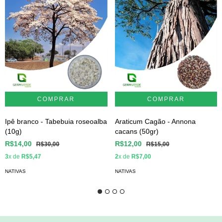
Ipê branco - Tabebuia roseoalba
Araticum Cagão - Annona
(10g)
cacans (50gr)
R$14,00
R$12,00
R$30,00
R$15,00
3
x de
R$5,47
2
x de
R$7,00
NATIVAS
NATIVAS